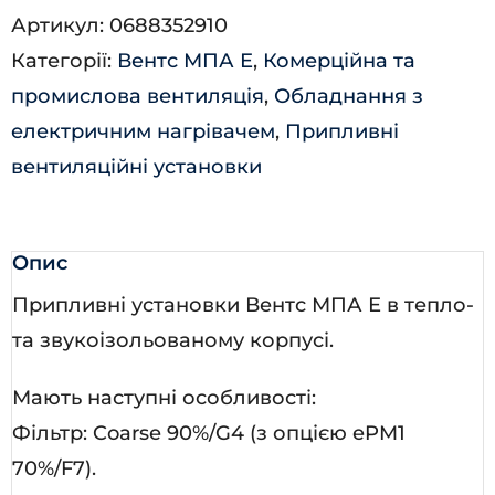
Артикул:
0688352910
Е-9,0
Категорії:
Вентс МПА Е
,
Комерційна та
Л
промислова вентиляція
,
Обладнання з
А70
електричним нагрівачем
,
Припливні
кількість
вентиляційні установки
Опис
Припливні установки Вентс МПА Е в тепло-
та звукоізольованому корпусі.
Мають наступні особливості:
Фільтр: Coarse 90%/G4 (з опцією ePM1
70%/F7).