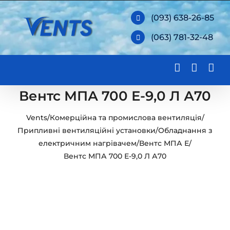
Skip
(093) 638-26-85
to
(063) 781-32-48
content
Вентс МПА 700 Е-9,0 Л А70
Vents
/
Комерційна та промислова вентиляція
/
Припливні вентиляційні установки
/
Обладнання з
електричним нагрівачем
/
Вентс МПА Е
/
Вентс МПА 700 Е-9,0 Л А70