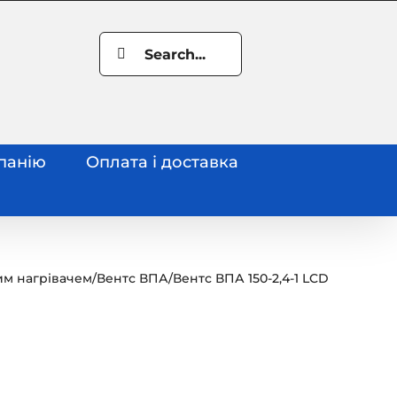
Search
for:
панію
Оплата і доставка
им нагрівачем
/
Вентс ВПА
/
Вентс ВПА 150-2,4-1 LCD