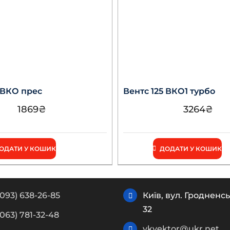
 ВКО прес
Вентс 125 ВКО1 турбо
1869
₴
3264
₴
ОДАТИ У КОШИК
ДОДАТИ У КОШИК
(093) 638-26-85
Київ, вул. Гродненсь
32
(063) 781-32-48
vkvektor@ukr.net