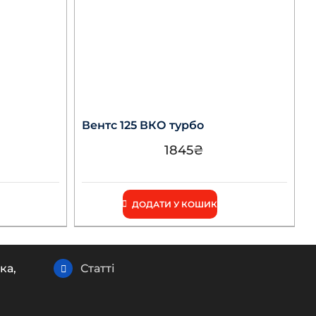
Вентс 125 ВКО турбо
1845
₴
ДОДАТИ У КОШИК
ка,
Статті