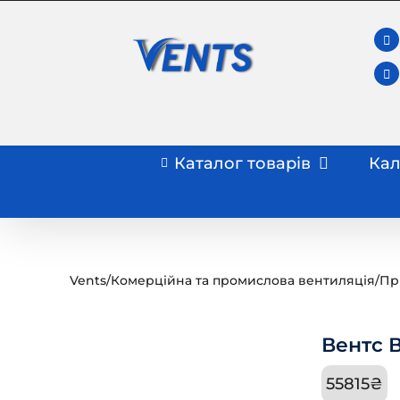
Skip
to
content
Каталог товарів
Кал
Vents
/
Комерційна та промислова вентиляція
/
Пр
Вентс В
55815
₴