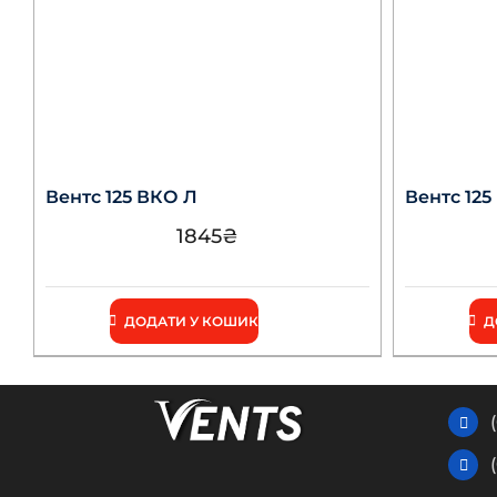
Вентс 125 ВКО Л
Вентс 125
1845
₴
ДОДАТИ У КОШИК
Д