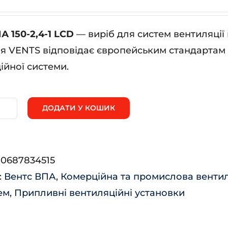
А 150-2,4-1 LCD
— виріб для систем вентиляції
я VENTS відповідає європейським стандартам я
ійної системи.
ДОДАТИ У КОШИК
нтс
А
-
:
0687834515
-
:
Вентс ВПА
,
Комерційна та промислова венти
ем
,
Припливні вентиляційні установки
D
ькість