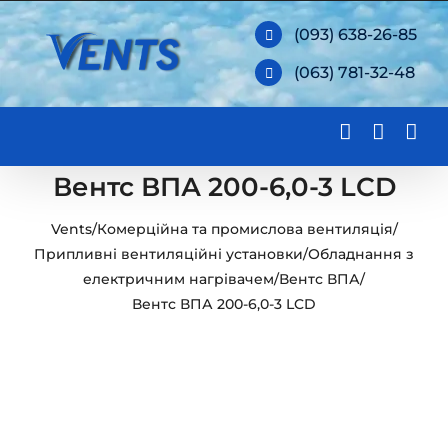
Skip
(093) 638-26-85
to
(063) 781-32-48
content
Вентс ВПА 200-6,0-3 LCD
Vents
/
Комерційна та промислова вентиляція
/
Припливні вентиляційні установки
/
Обладнання з
електричним нагрівачем
/
Вентс ВПА
/
Вентс ВПА 200-6,0-3 LCD