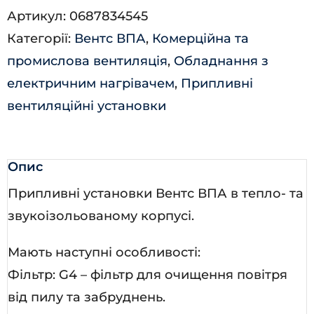
Артикул:
0687834545
6,0-
Категорії:
Вентс ВПА
,
Комерційна та
3
промислова вентиляція
,
Обладнання з
LCD
електричним нагрівачем
,
Припливні
кількість
вентиляційні установки
Опис
Припливні установки Вентс ВПА в тепло- та
звукоізольованому корпусі.
Мають наступні особливості:
Фільтр: G4 – фільтр для очищення повітря
від пилу та забруднень.