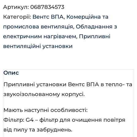
Артикул:
0687834573
6,0-
Категорії:
Вентс ВПА
,
Комерційна та
3
промислова вентиляція
,
Обладнання з
LCD
електричним нагрівачем
,
Припливні
кількість
вентиляційні установки
Опис
Припливні установки Вентс ВПА в тепло- та
звукоізольованому корпусі.
Мають наступні особливості:
Фільтр: G4 – фільтр для очищення повітря
від пилу та забруднень.