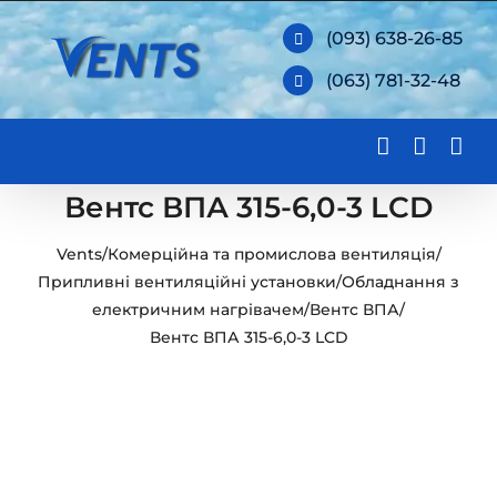
Skip
(093) 638-26-85
to
(063) 781-32-48
content
Вентс ВПА 315-6,0-3 LCD
Vents
/
Комерційна та промислова вентиляція
/
Припливні вентиляційні установки
/
Обладнання з
електричним нагрівачем
/
Вентс ВПА
/
Вентс ВПА 315-6,0-3 LCD