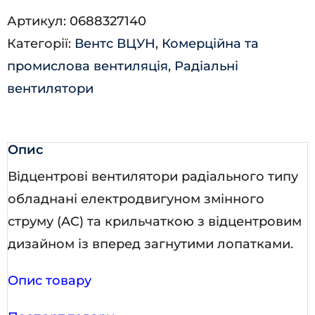
500х204-
Артикул:
0688327140
11,0-
Категорії:
Вентс ВЦУН
,
Комерційна та
4Д
промислова вентиляція
,
Радіальні
ПР90
вентилятори
кількість
Опис
Відцентрові вентилятори радіального типу
обладнані електродвигуном змінного
струму (AC) та крильчаткою з відцентровим
дизайном із вперед загнутими лопатками.
Опис товару