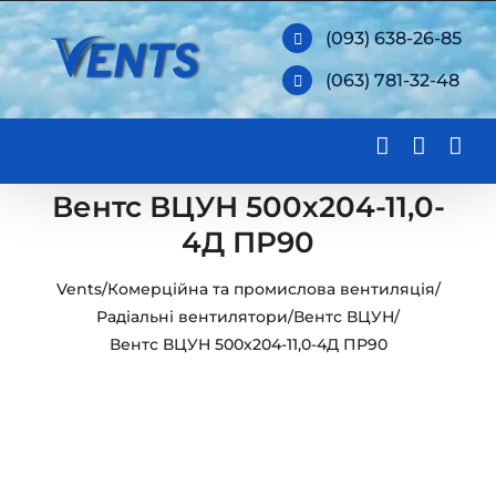
Skip
(093) 638-26-85
to
(063) 781-32-48
content
Вентс ВЦУН 500х204-11,0-
4Д ПР90
Vents
/
Комерційна та промислова вентиляція
/
Радіальні вентилятори
/
Вентс ВЦУН
/
Вентс ВЦУН 500х204-11,0-4Д ПР90