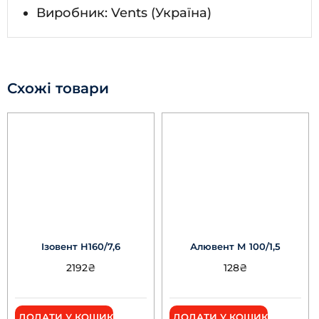
Виробник: Vents (Україна)
Схожі товари
Ізовент Н160/7,6
Алювент М 100/1,5
2192
₴
128
₴
ДОДАТИ У КОШИК
ДОДАТИ У КОШИК