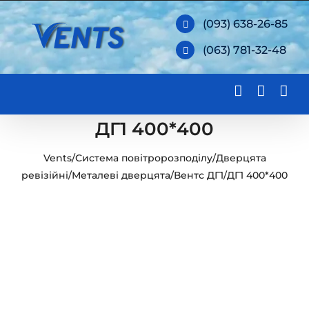
Skip
(093) 638-26-85
to
(063) 781-32-48
content
ДГ1 400*400
Vents
/
Система повітророзподілу
/
Дверцята
ревізійні
/
Металеві дверцята
/
Вентс ДГ1
/
ДГ1 400*400