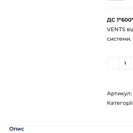
ДС 1*600
VENTS ві
системи.
ДС
1*
Ан
Артикул
кіл
Категорії
Опис