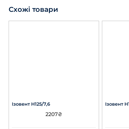
Схожі товари
Ізовент Н125/7,6
Ізовент Н
2207
₴