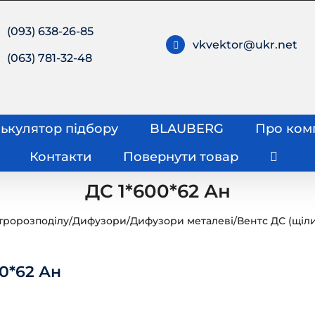
(093) 638-26-85
vkvektor@ukr.net
(063) 781-32-48
ькулятор підбору
BLAUBERG
Про ком
Контакти
Повернути товар
ДС 1*600*62 Ан
тророзподілу
/
Дифузори
/
Дифузори металеві
/
Вентс ДС (щіли
0*62 Ан