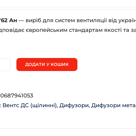
*62 Ан
— виріб для систем вентиляції від укра
дповідає європейським стандартам якості та з
ДОДАТИ У КОШИК
600*62
:
0687941053
ькість
:
Вентс ДС (щілинні)
,
Дифузори
,
Дифузори мета