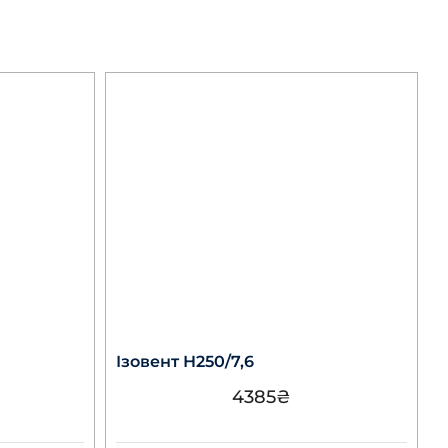
Ізовент Н250/7,6
4385
₴