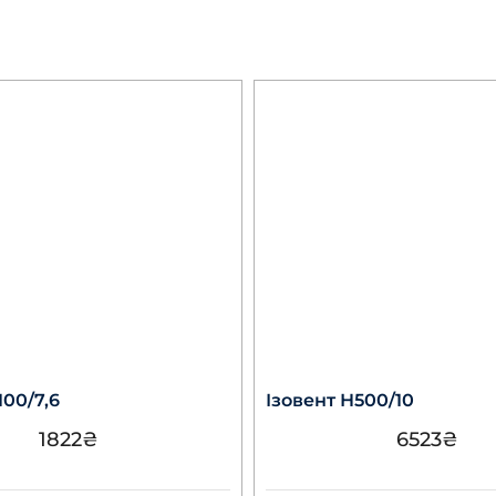
100/7,6
Ізовент Н500/10
1822
₴
6523
₴