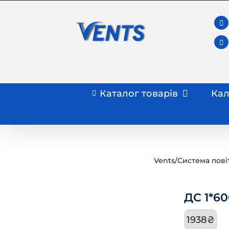
Skip
to
content
Каталог товарів
Кал
Vents
/
Система пові
ДС 1*60
1938
₴