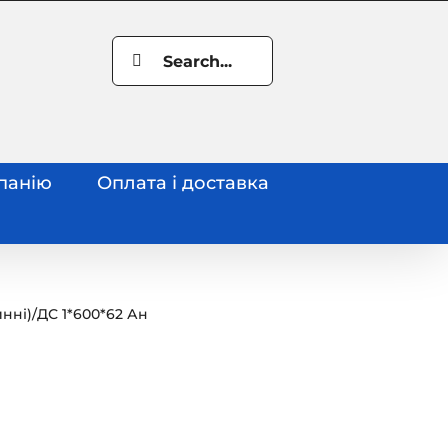
Search
for:
панію
Оплата і доставка
нні)
/
ДС 1*600*62 Ан