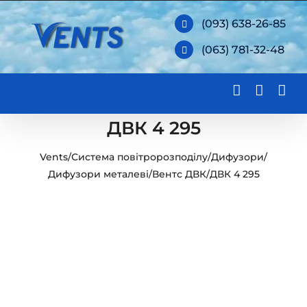
Skip
(093) 638-26-85
to
(063) 781-32-48
content
ДВК 4 295
Vents
/
Система повітророзподілу
/
Дифузори
/
Дифузори металеві
/
Вентс ДВК
/
ДВК 4 295