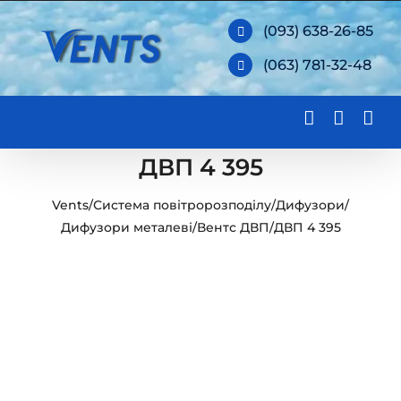
Skip
(093) 638-26-85
to
(063) 781-32-48
content
ДВП 4 395
Vents
/
Система повітророзподілу
/
Дифузори
/
Дифузори металеві
/
Вентс ДВП
/
ДВП 4 395