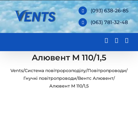
Skip
(093) 638-26-85
to
(063) 781-32-48
content
Алювент М 110/1,5
Vents
/
Система повітророзподілу
/
Повітропроводи
/
Гнучкі повітропроводи
/
Вентс Алювент
/
Алювент М 110/1,5