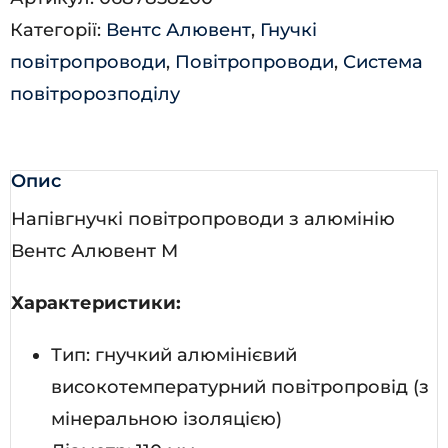
кількість
Категорії:
Вентс Алювент
,
Гнучкі
повітропроводи
,
Повітропроводи
,
Система
повітророзподілу
Опис
Напівгнучкі повітропроводи з алюмінію
Вентс Алювент М
Характеристики:
Тип: гнучкий алюмінієвий
високотемпературний повітропровід (з
мінеральною ізоляцією)