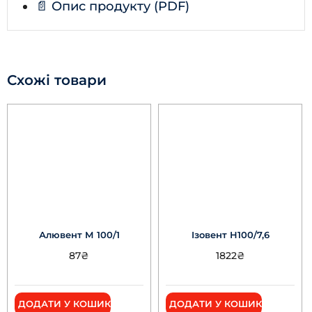
📄 Опис продукту (PDF)
Схожі товари
Алювент М 100/1
Ізовент Н100/7,6
87
₴
1822
₴
ДОДАТИ У КОШИК
ДОДАТИ У КОШИК