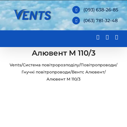
Skip
(093) 638-26-85
to
(063) 781-32-48
content
Алювент М 110/3
Vents
/
Система повітророзподілу
/
Повітропроводи
/
Гнучкі повітропроводи
/
Вентс Алювент
/
Алювент М 110/3