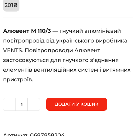
201
₴
Алювент М 110/3
— гнучкий алюмінієвий
повітропровід від українського виробника
VENTS. Повітропроводи Алювент
застосовуються для гнучкого з’єднання
елементів вентиляційних систем і витяжних
пристроїв.
ДОДАТИ У КОШИК
Алювент
М
110/3
Артикул:
0687858204