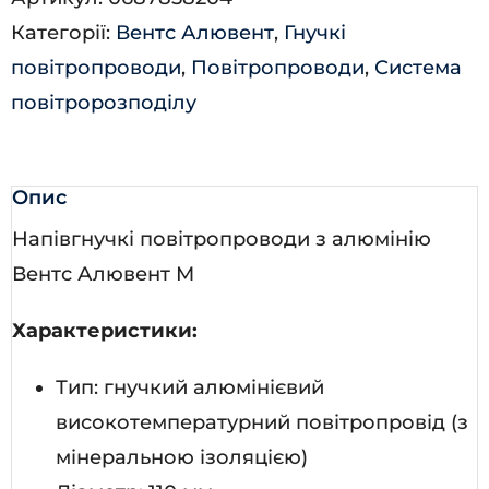
кількість
Категорії:
Вентс Алювент
,
Гнучкі
повітропроводи
,
Повітропроводи
,
Система
повітророзподілу
Опис
Напівгнучкі повітропроводи з алюмінію
Вентс Алювент М
Характеристики:
Тип: гнучкий алюмінієвий
високотемпературний повітропровід (з
мінеральною ізоляцією)