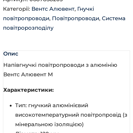
кількість
Категорії:
Вентс Алювент
,
Гнучкі
повітропроводи
,
Повітропроводи
,
Система
повітророзподілу
Опис
Напівгнучкі повітропроводи з алюмінію
Вентс Алювент М
Характеристики:
Тип: гнучкий алюмінієвий
високотемпературний повітропровід (з
мінеральною ізоляцією)