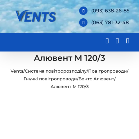
Skip
(093) 638-26-85
to
(063) 781-32-48
content
Алювент М 120/3
Vents
/
Система повітророзподілу
/
Повітропроводи
/
Гнучкі повітропроводи
/
Вентс Алювент
/
Алювент М 120/3