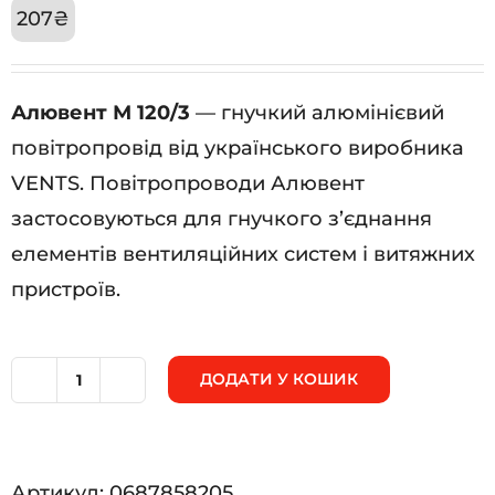
207
₴
Алювент М 120/3
— гнучкий алюмінієвий
повітропровід від українського виробника
VENTS. Повітропроводи Алювент
застосовуються для гнучкого з’єднання
елементів вентиляційних систем і витяжних
пристроїв.
ДОДАТИ У КОШИК
Алювент
М
120/3
Артикул:
0687858205