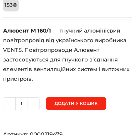
153
₴
Алювент М 160/1
— гнучкий алюмінієвий
повітропровід від українського виробника
VENTS. Повітропроводи Алювент
застосовуються для гнучкого з’єднання
елементів вентиляційних систем і витяжних
пристроїв.
ДОДАТИ У КОШИК
Алювент
М
160/1
Артикул:
0000219479