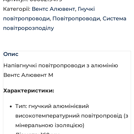
кількість
Категорії:
Вентс Алювент
,
Гнучкі
повітропроводи
,
Повітропроводи
,
Система
повітророзподілу
Опис
Напівгнучкі повітропроводи з алюмінію
Вентс Алювент М
Характеристики:
Тип: гнучкий алюмінієвий
високотемпературний повітропровід (з
мінеральною ізоляцією)