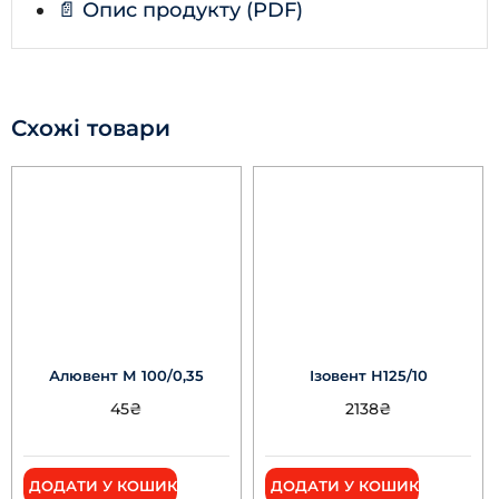
📄 Опис продукту (PDF)
Схожі товари
Алювент М 100/0,35
Ізовент Н125/10
45
₴
2138
₴
ДОДАТИ У КОШИК
ДОДАТИ У КОШИК