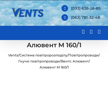
Skip
(093) 638-26-85
to
(063) 781-32-48
content
Алювент М 160/1
Vents
/
Система повітророзподілу
/
Повітропроводи
/
Гнучкі повітропроводи
/
Вентс Алювент
/
Алювент М 160/1