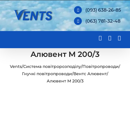
Skip
(093) 638-26-85
to
(063) 781-32-48
content
Алювент М 200/3
Vents
/
Система повітророзподілу
/
Повітропроводи
/
Гнучкі повітропроводи
/
Вентс Алювент
/
Алювент М 200/3