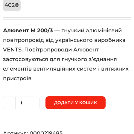
402
₴
Алювент М 200/3
— гнучкий алюмінієвий
повітропровід від українського виробника
VENTS. Повітропроводи Алювент
застосовуються для гнучкого з’єднання
елементів вентиляційних систем і витяжних
пристроїв.
ДОДАТИ У КОШИК
Алювент
М
200/3
Артикул:
0000219485