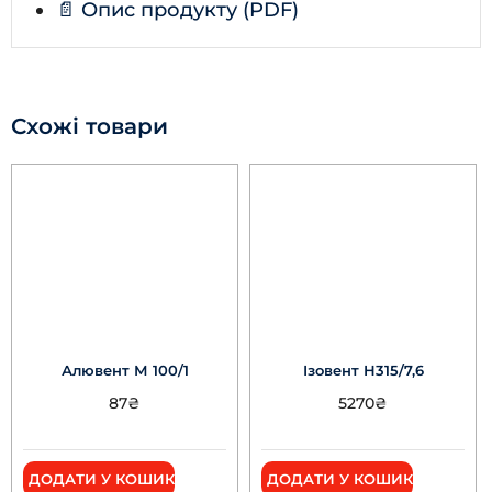
📄 Опис продукту (PDF)
Схожі товари
Алювент М 100/1
Ізовент Н315/7,6
87
₴
5270
₴
ДОДАТИ У КОШИК
ДОДАТИ У КОШИК