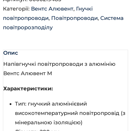
кількість
Категорії:
Вентс Алювент
,
Гнучкі
повітропроводи
,
Повітропроводи
,
Система
повітророзподілу
Опис
Напівгнучкі повітропроводи з алюмінію
Вентс Алювент М
Характеристики:
Тип: гнучкий алюмінієвий
високотемпературний повітропровід (з
мінеральною ізоляцією)