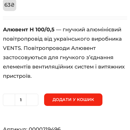
63
₴
Алювент Н 100/0,5
— гнучкий алюмінієвий
повітропровід від українського виробника
VENTS. Повітропроводи Алювент
застосовуються для гнучкого з’єднання
елементів вентиляційних систем і витяжних
пристроїв.
ДОДАТИ У КОШИК
Алювент
Н
100/0,5
Артикул:
0000219496