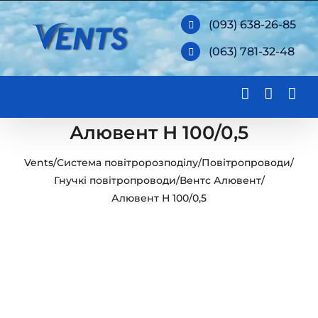
Skip
(093) 638-26-85
to
(063) 781-32-48
content
Алювент Н 100/0,5
Vents
/
Система повітророзподілу
/
Повітропроводи
/
Гнучкі повітропроводи
/
Вентс Алювент
/
Алювент Н 100/0,5