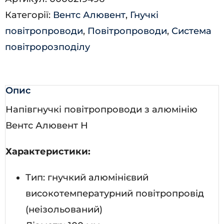
кількість
Категорії:
Вентс Алювент
,
Гнучкі
повітропроводи
,
Повітропроводи
,
Система
повітророзподілу
Опис
Напівгнучкі повітропроводи з алюмінію
Вентс Алювент Н
Характеристики:
Тип: гнучкий алюмінієвий
високотемпературний повітропровід
(неізольований)