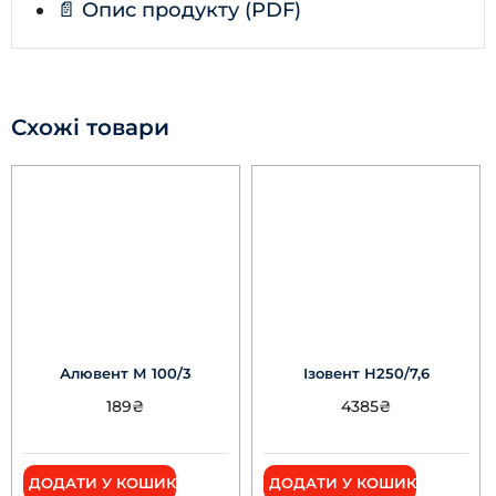
📄 Опис продукту (PDF)
Схожі товари
Алювент М 100/3
Ізовент Н250/7,6
189
₴
4385
₴
ДОДАТИ У КОШИК
ДОДАТИ У КОШИК