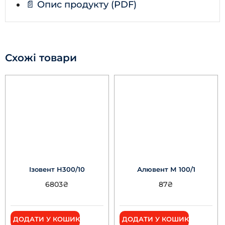
📄 Опис продукту (PDF)
Схожі товари
Ізовент Н300/10
Алювент М 100/1
6803
₴
87
₴
ДОДАТИ У КОШИК
ДОДАТИ У КОШИК