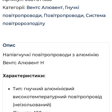
кількість
Категорії:
Вентс Алювент
,
Гнучкі
повітропроводи
,
Повітропроводи
,
Система
повітророзподілу
Опис
Напівгнучкі повітропроводи з алюмінію
Вентс Алювент Н
Характеристики:
Тип: гнучкий алюмінієвий
високотемпературний повітропровід
(неізольований)