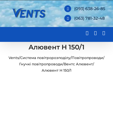
Skip
(093) 638-26-85
to
(063) 781-32-48
content
Алювент Н 150/1
Vents
/
Система повітророзподілу
/
Повітропроводи
/
Гнучкі повітропроводи
/
Вентс Алювент
/
Алювент Н 150/1