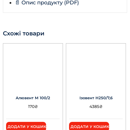
📄 Опис продукту (PDF)
Схожі товари
Алювент М 100/2
Ізовент Н250/7,6
170
₴
4385
₴
ДОДАТИ У КОШИК
ДОДАТИ У КОШИК