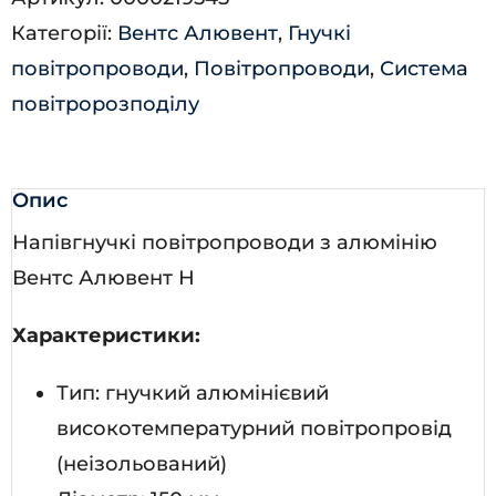
кількість
Категорії:
Вентс Алювент
,
Гнучкі
повітропроводи
,
Повітропроводи
,
Система
повітророзподілу
Опис
Напівгнучкі повітропроводи з алюмінію
Вентс Алювент Н
Характеристики:
Тип: гнучкий алюмінієвий
високотемпературний повітропровід
(неізольований)