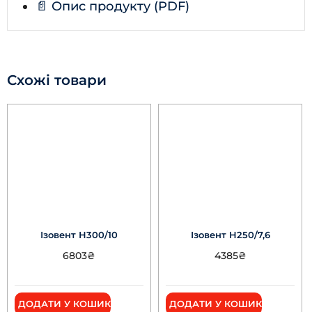
📄 Опис продукту (PDF)
Схожі товари
Ізовент Н300/10
Ізовент Н250/7,6
6803
₴
4385
₴
ДОДАТИ У КОШИК
ДОДАТИ У КОШИК