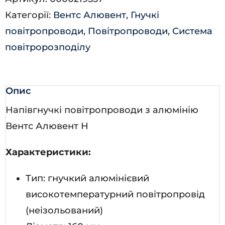
кількість
Категорії:
Вентс Алювент
,
Гнучкі
повітропроводи
,
Повітропроводи
,
Система
повітророзподілу
Опис
Напівгнучкі повітропроводи з алюмінію
Вентс Алювент Н
Характеристики:
Тип: гнучкий алюмінієвий
високотемпературний повітропровід
(неізольований)