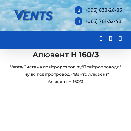
Skip
(093) 638-26-85
to
(063) 781-32-48
content
Алювент Н 160/3
Vents
/
Система повітророзподілу
/
Повітропроводи
/
Гнучкі повітропроводи
/
Вентс Алювент
/
Алювент Н 160/3