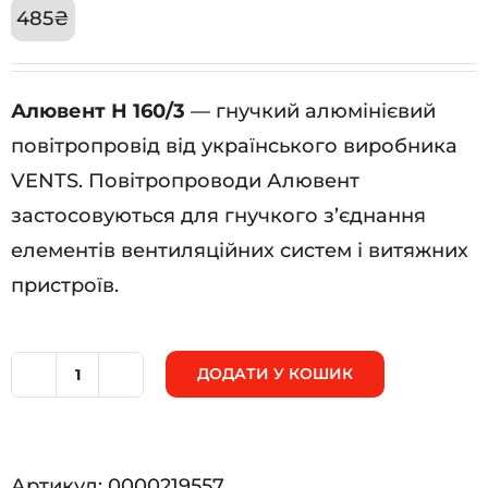
485
₴
Алювент Н 160/3
— гнучкий алюмінієвий
повітропровід від українського виробника
VENTS. Повітропроводи Алювент
застосовуються для гнучкого з’єднання
елементів вентиляційних систем і витяжних
пристроїв.
ДОДАТИ У КОШИК
Алювент
Н
160/3
Артикул:
0000219557