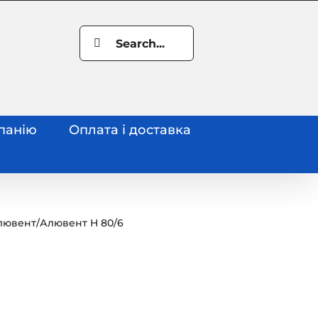
Search
for:
панію
Оплата і доставка
лювент
/
Алювент Н 80/6