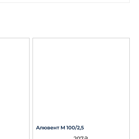
Алювент М 100/2,5
207
₴