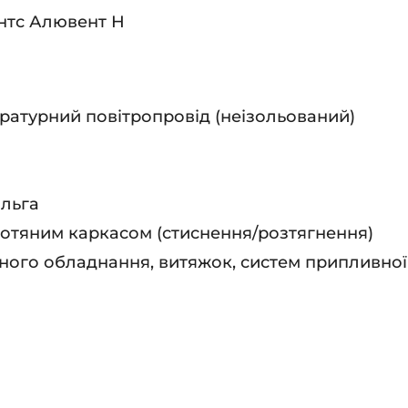
ентс Алювент Н
ратурний повітропровід (неізольований)
ольга
дротяним каркасом (стиснення/розтягнення)
ого обладнання, витяжок, систем припливної 