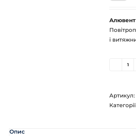
Алювент 
Повітроп
і витяжн
Ал
Н
80
Артикул
кіл
Категорії
Опис