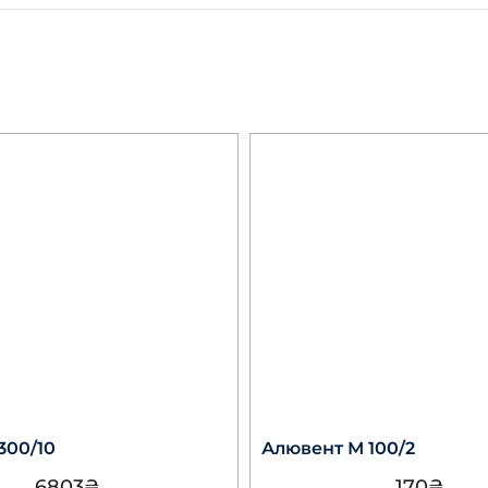
300/10
Алювент М 100/2
6803
₴
170
₴