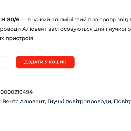
Н 80/6
— гнучкий алюмінієвий повітропровід 
роводи Алювент застосовуються для гнучкого 
их пристроїв.
ДОДАТИ У КОШИК
ювент
/6
:
0000219494
ькість
:
Вентс Алювент
,
Гнучкі повітропроводи
,
Повіт