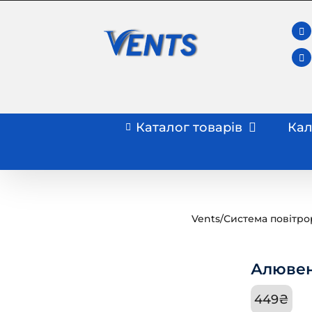
Skip
to
content
Каталог товарів
Кал
Vents
/
Система повітро
Алювен
449
₴