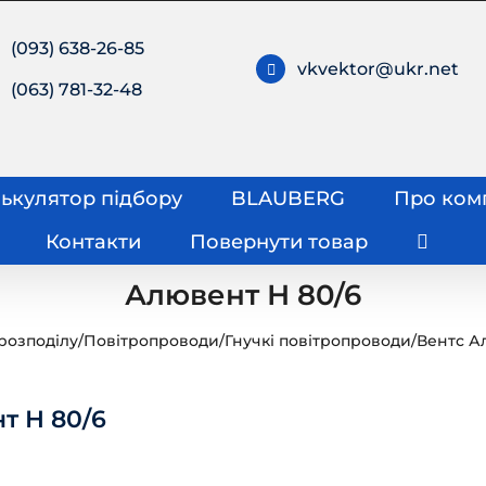
(093) 638-26-85
vkvektor@ukr.net
(063) 781-32-48
ькулятор підбору
BLAUBERG
Про ком
Контакти
Повернути товар
Алювент Н 80/6
розподілу
/
Повітропроводи
/
Гнучкі повітропроводи
/
Вентс А
т Н 80/6