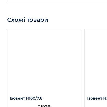
Схожі товари
Ізовент Н160/7,6
Ізовент Н
2192
₴