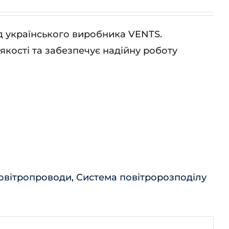
ід українського виробника VENTS.
кості та забезпечує надійну роботу
овітропроводи
,
Система повітророзподілу