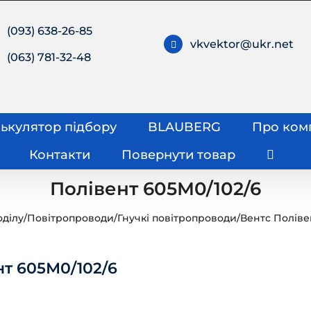
(093) 638-26-85
vkvektor@ukr.net
(063) 781-32-48
ькулятор підбору
BLAUBERG
Про ком
Контакти
Повернути товар
Полівент 605М0/102/6
оділу
/
Повітропроводи
/
Гнучкі повітропроводи
/
Вентс Поліве
нт 605М0/102/6