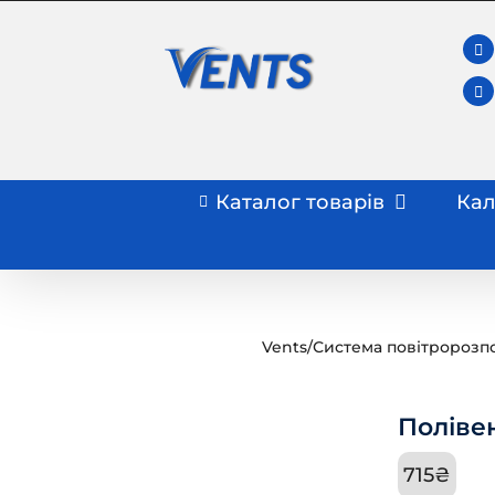
Skip
to
content
Каталог товарів
Кал
Vents
/
Система повітророзп
Поліве
715
₴