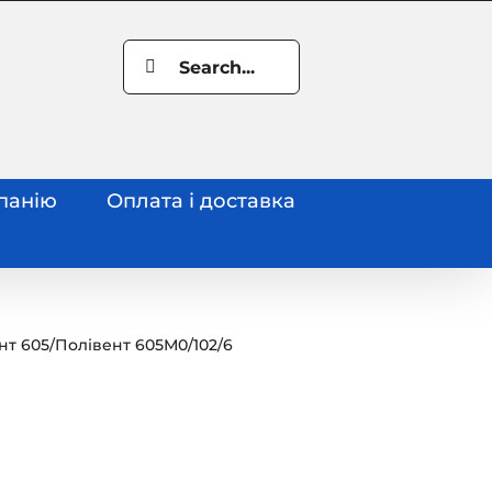
Search
for:
панію
Оплата і доставка
нт 605
/
Полівент 605М0/102/6