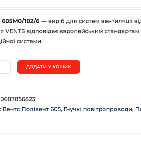
 605М0/102/6
— виріб для систем вентиляції в
я VENTS відповідає європейським стандартам я
ійної системи.
ДОДАТИ У КОШИК
лівент
5М0/102/6
ькість
:
0687856823
:
Вентс Полівент 605
,
Гнучкі повітропроводи
,
П