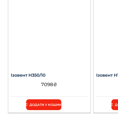
Ізовент Н350/10
Ізовент Н
7098
₴
ДОДАТИ У КОШИК
Д