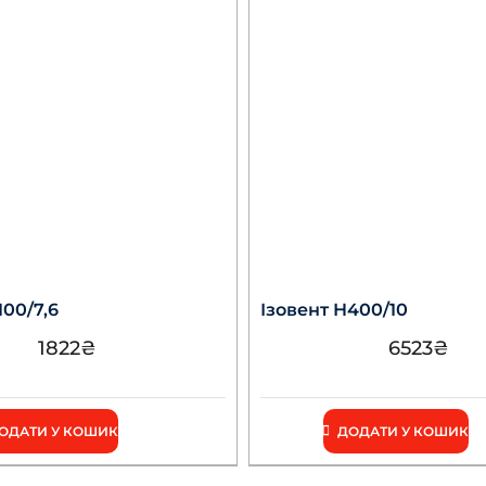
100/7,6
Ізовент Н400/10
1822
₴
6523
₴
ОДАТИ У КОШИК
ДОДАТИ У КОШИК