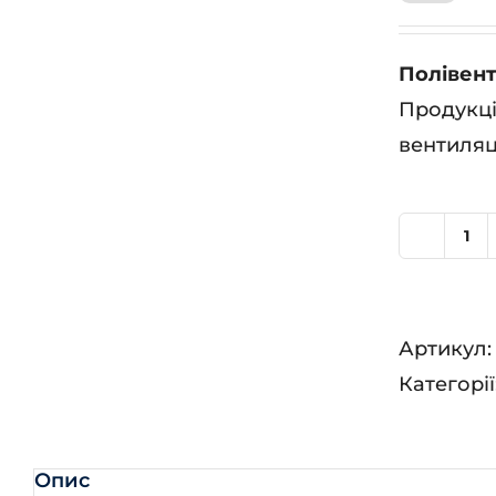
Полівент
Продукці
вентиляц
По
60
кіл
Артикул
Категорії
Опис