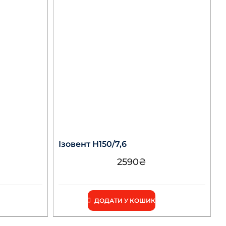
Ізовент Н150/7,6
2590
₴
ДОДАТИ У КОШИК