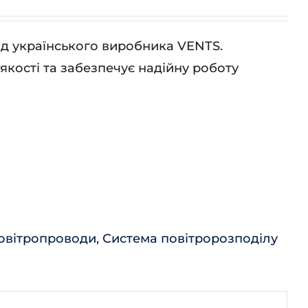
ід українського виробника VENTS.
кості та забезпечує надійну роботу
овітропроводи
,
Система повітророзподілу