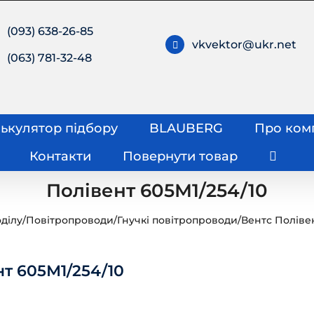
(093) 638-26-85
vkvektor@ukr.net
(063) 781-32-48
ькулятор підбору
BLAUBERG
Про ком
Контакти
Повернути товар
Полівент 605М1/254/10
ділу
/
Повітропроводи
/
Гнучкі повітропроводи
/
Вентс Поліве
нт 605М1/254/10