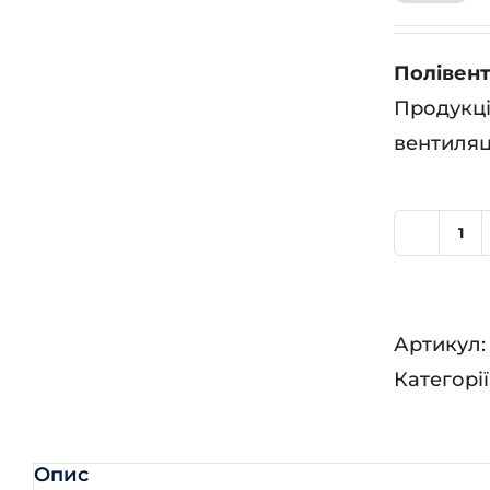
Полівент
Продукці
вентиляц
По
60
кіл
Артикул
Категорії
Опис