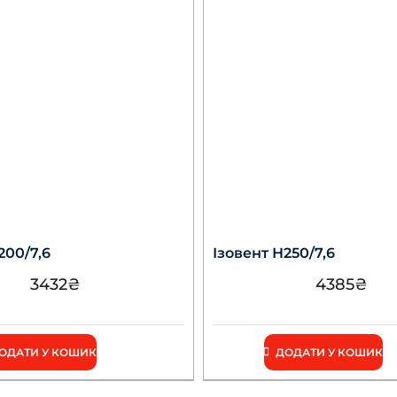
200/7,6
Ізовент Н250/7,6
3432
₴
4385
₴
ОДАТИ У КОШИК
ДОДАТИ У КОШИК