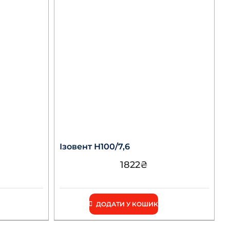
Ізовент Н100/7,6
1822
₴
ДОДАТИ У КОШИК