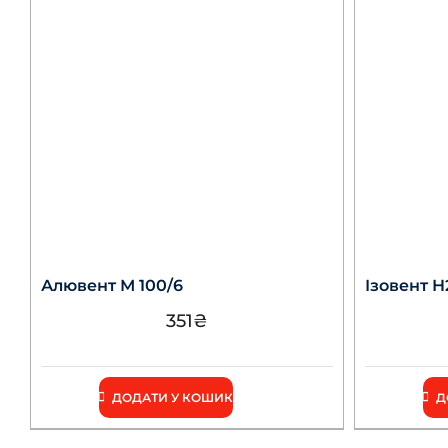
Алювент М 100/6
Ізовент Н
351
₴
ДОДАТИ У КОШИК
Д