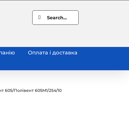
Search
for:
панію
Оплата і доставка
нт 605
/
Полівент 605М1/254/10