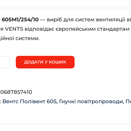
 605М1/254/10
— виріб для систем вентиляції в
я VENTS відповідає європейським стандартам я
ійної системи.
ДОДАТИ У КОШИК
лівент
5М1/254/10
ькість
:
0687857410
:
Вентс Полівент 605
,
Гнучкі повітропроводи
,
П