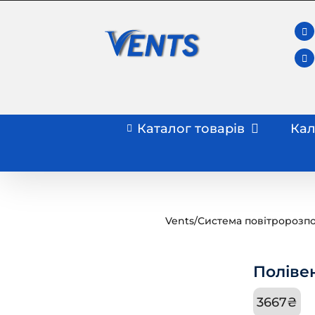
Skip
to
content
Каталог товарів
Кал
Vents
/
Система повітророзпо
Поліве
3667
₴