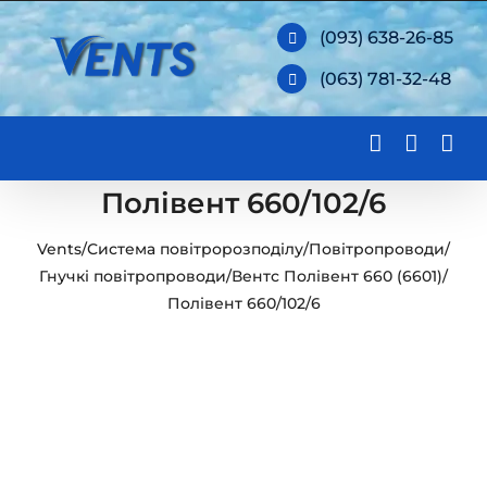
Skip
(093) 638-26-85
to
(063) 781-32-48
content
Полівент 660/102/6
Vents
/
Система повітророзподілу
/
Повітропроводи
/
Гнучкі повітропроводи
/
Вентс Полівент 660 (6601)
/
Полівент 660/102/6