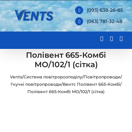
Skip
(093) 638-26-85
to
(063) 781-32-48
content
Полівент 665-Комбі
МО/102/1 (сітка)
Vents
/
Система повітророзподілу
/
Повітропроводи
/
Гнучкі повітропроводи
/
Вентс Полівент 665-Комбі
/
Полівент 665-Комбі МО/102/1 (сітка)