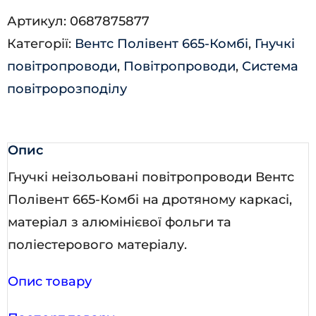
Комбі
Артикул:
0687875877
МО/102/1
Категорії:
Вентс Полівент 665-Комбі
,
Гнучкі
(сітка)
повітропроводи
,
Повітропроводи
,
Система
кількість
повітророзподілу
Опис
Гнучкі неізольовані повітропроводи Вентс
Полівент 665-Комбі на дротяному каркасі,
матеріал з алюмінієвої фольги та
поліестерового матеріалу.
Опис товару