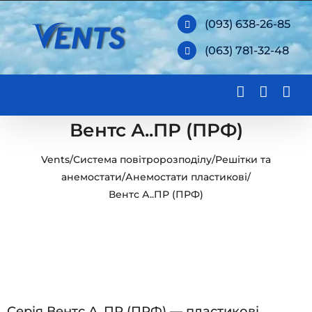
Skip
(093) 638-26-85
to
(063) 781-32-48
content
Вентс А..ПР (ПРФ)
Vents
/
Система повітророзподілу
/
Решітки та
анемостати
/
Анемостати пластикові
/
Вентс А..ПР (ПРФ)
Серія Вентс А..ПР (ПРФ) — пластикові