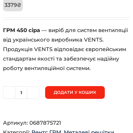
3379
₴
ГРМ 450 сіра
— виріб для систем вентиляції
від українського виробника VENTS.
Продукція VENTS відповідає європейським
стандартам якості та забезпечує надійну
роботу вентиляційної системи.
ДОДАТИ У КОШИК
ГРМ
450
сіра
Артикул:
0687875721
кількість
Категорії:
Вентс ГРМ
,
Металеві решітки
,