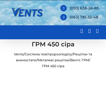
Skip
(093) 638-26-85
to
(063) 781-32-48
content
ГРМ 450 сіра
Vents
/
Система повітророзподілу
/
Решітки та
анемостати
/
Металеві решітки
/
Вентс ГРМ
/
ГРМ 450 сіра