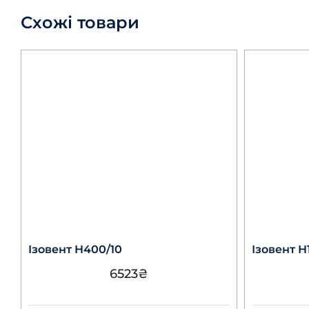
Схожі товари
Ізовент Н400/10
Ізовент Н
6523
₴