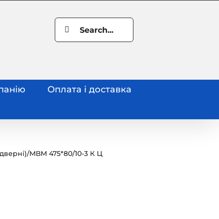
Search
for:
панію
Оплата і доставка
дверні)
/
МВМ 475*80/10-3 К Ц