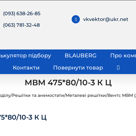
(093) 638-26-85
vkvektor@ukr.net
(063) 781-32-48
ькулятор підбору
BLAUBERG
Про ком
Контакти
Повернути товар
МВМ 475*80/10-3 К Ц
оділу
/
Решітки та анемостати
/
Металеві решітки
/
Вентс МВМ (
5*80/10-3 К Ц