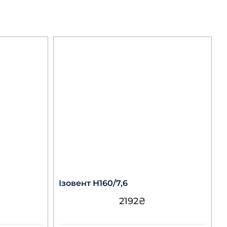
Ізовент Н160/7,6
2192
₴