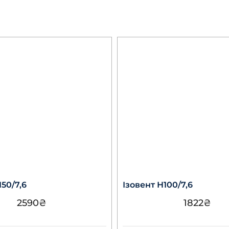
150/7,6
Ізовент Н100/7,6
2590
₴
1822
₴