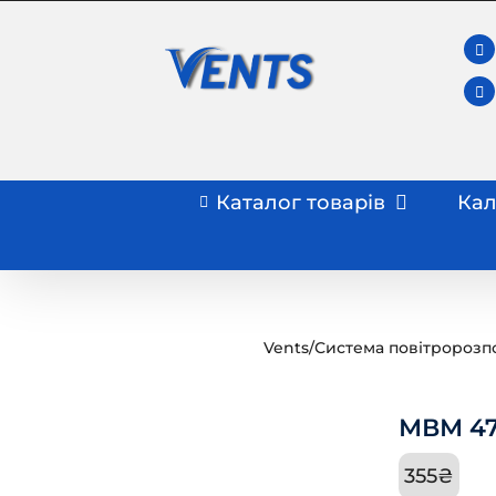
Skip
to
content
Каталог товарів
Кал
Vents
/
Система повітророзп
МВМ 47
355
₴