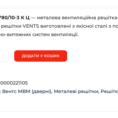
80/10-3 К Ц
— металева вентиляційна решітка 
 решітки VENTS виготовлені з якісної сталі з 
о-витяжних систем вентиляції.
ДОДАТИ У КОШИК
ВМ
5*80/10-
:
0000221105
:
Вентс МВМ (дверні)
,
Металеві решітки
,
Решітк
ькість