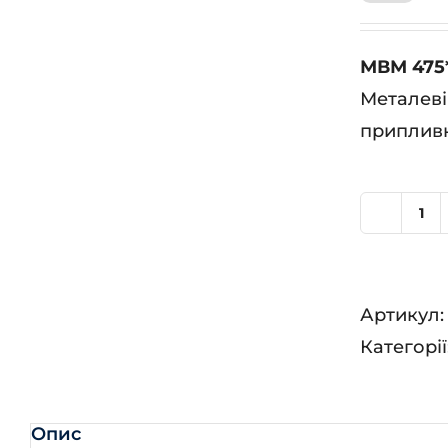
МВМ 475*
Металеві
припливн
М
47
3
Артикул
К
Категорії
Ц
кіл
Опис