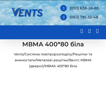
Skip
(093) 638-26-85
to
(063) 781-32-48
content
МВМА 400*80 біла
Vents
/
Система повітророзподілу
/
Решітки та
анемостати
/
Металеві решітки
/
Вентс МВМА
(дверні)
/
МВМА 400*80 біла