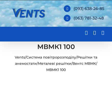
Skip
(093) 638-26-85
to
(063) 781-32-48
content
МВМК1 100
Vents
/
Система повітророзподілу
/
Решітки та
анемостати
/
Металеві решітки
/
Вентс МВМК
/
МВМК1 100