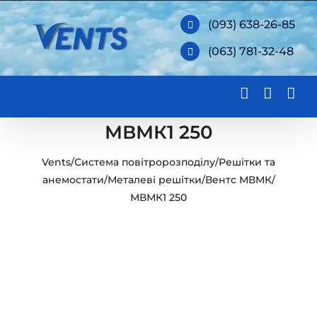
Skip
(093) 638-26-85
to
(063) 781-32-48
content
МВМК1 250
Vents
/
Система повітророзподілу
/
Решітки та
анемостати
/
Металеві решітки
/
Вентс МВМК
/
МВМК1 250