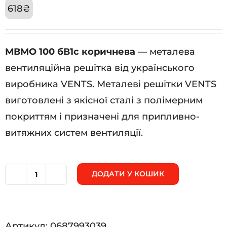
618
₴
МВМО 100 бВ1с коричнева
— металева
вентиляційна решітка від українського
виробника VENTS. Металеві решітки VENTS
виготовлені з якісної сталі з полімерним
покриттям і призначені для припливно-
витяжних систем вентиляції.
ДОДАТИ У КОШИК
МВМО
100
бВ1с
Артикул:
0687993039