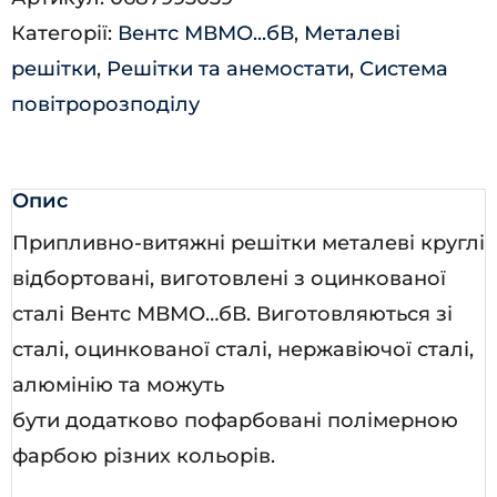
коричнева
Категорії:
Вентс МВМО...бВ
,
Металеві
кількість
решітки
,
Решітки та анемостати
,
Система
повітророзподілу
Опис
Припливно-витяжні решітки металеві круглі
відбортовані, виготовлені з оцинкованої
сталі Вентс МВМО…бВ. Виготовляються зі
сталі, оцинкованої сталі, нержавіючої сталі,
алюмінію та можуть
бути додатково пофарбовані полімерною
фарбою різних кольорів.