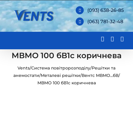
Skip
(093) 638-26-85
to
(063) 781-32-48
content
МВМО 100 бВ1с коричнева
Vents
/
Система повітророзподілу
/
Решітки та
анемостати
/
Металеві решітки
/
Вентс МВМО...бВ
/
МВМО 100 бВ1с коричнева