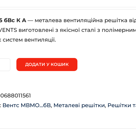
 бВс К А
— металева вентиляційна решітка ві
VENTS виготовлені з якісної сталі з полімерни
 систем вентиляції.
ДОДАТИ У КОШИК
ВМО
с
:
0688011561
:
Вентс МВМО...бВ
,
Металеві решітки
,
Решітки т
ькість