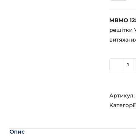
МВМО 125
решітки 
витяжних
М
125
бВ
Артикул
К
Категорії
А
кіл
Опис