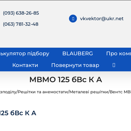
(093) 638-26-85
vkvektor@ukr.net
(063) 781-32-48
ькулятор підбору
BLAUBERG
Про ком
Контакти
Повернути товар
МВМО 125 бВс К А
зподілу
/
Решітки та анемостати
/
Металеві решітки
/
Вентс МВ
25 бВс К А