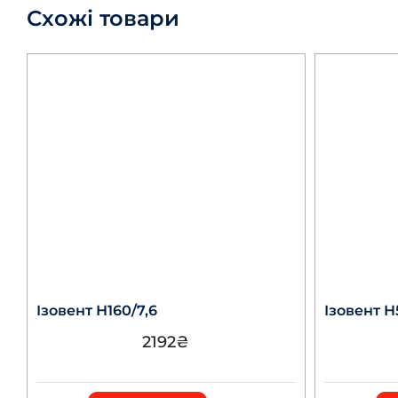
Схожі товари
Ізовент Н160/7,6
Ізовент Н
2192
₴