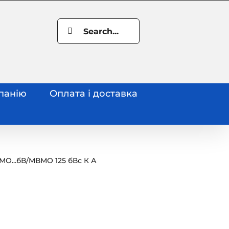
Search
for:
панію
Оплата і доставка
МО...бВ
/
МВМО 125 бВс К А