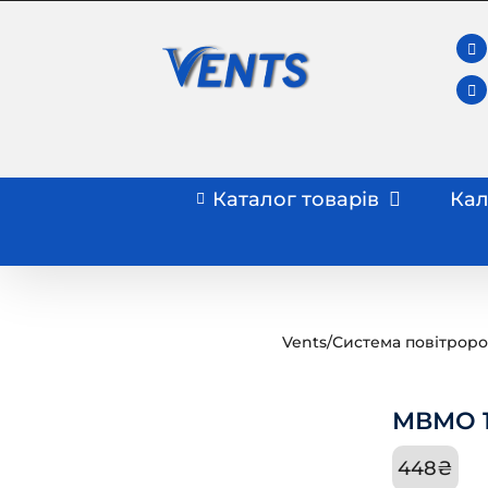
Skip
to
content
Каталог товарів
Кал
Vents
/
Система повітроро
МВМО 1
448
₴