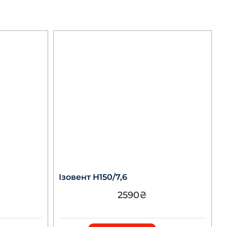
Ізовент Н150/7,6
2590
₴