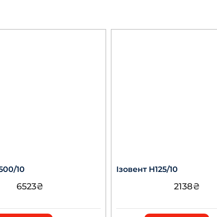
500/10
Ізовент Н125/10
6523
₴
2138
₴