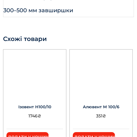
300–500 мм завширшки
Схожі товари
Ізовент Н100/10
Алювент М 100/6
1746
₴
351
₴
ДОДАТИ У КОШИК
ДОДАТИ У КОШИК