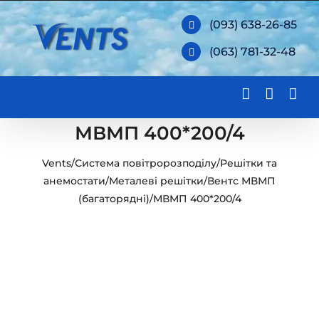
Skip
(093) 638-26-85
to
(063) 781-32-48
content
МВМП 400*200/4
Vents
/
Система повітророзподілу
/
Решітки та
анемостати
/
Металеві решітки
/
Вентс МВМП
(багаторядні)
/
МВМП 400*200/4