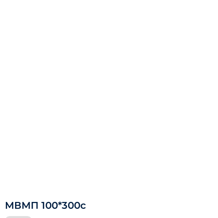
МВМП 100*300с