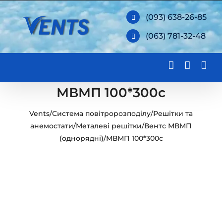
Skip
(093) 638-26-85
to
(063) 781-32-48
content
МВМП 100*300с
Vents
/
Система повітророзподілу
/
Решітки та
анемостати
/
Металеві решітки
/
Вентс МВМП
(однорядні)
/
МВМП 100*300с