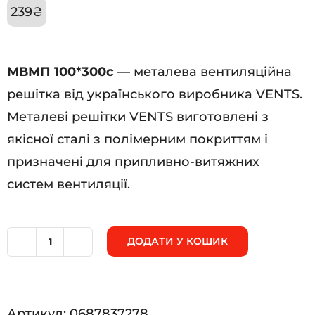
239
₴
МВМП 100*300с
— металева вентиляційна
решітка від українського виробника VENTS.
Металеві решітки VENTS виготовлені з
якісної сталі з полімерним покриттям і
призначені для припливно-витяжних
систем вентиляції.
ДОДАТИ У КОШИК
МВМП
100*300с
кількість
Артикул:
0687837278