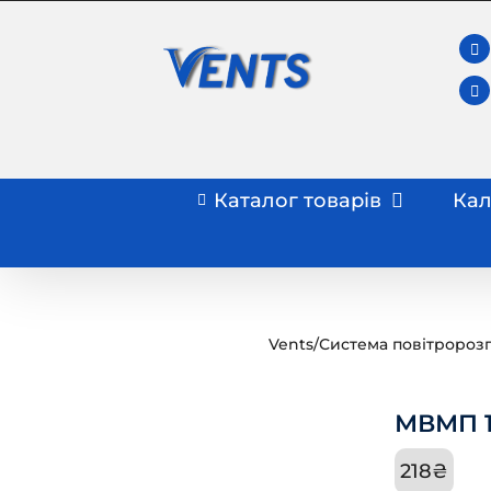
Skip
to
content
Каталог товарів
Кал
Vents
/
Система повітророз
МВМП 1
218
₴