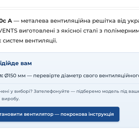
0с A
— металева вентиляційна решітка від укр
VENTS виготовлені з якісної сталі з полімерни
 систем вентиляції.
ідійде вам
л:
Ø150 мм — перевірте діаметр свого вентиляційног
нені у виборі? Зателефонуйте — підберемо модель під ваш
 виробу.
тановити вентилятор — покрокова інструкція