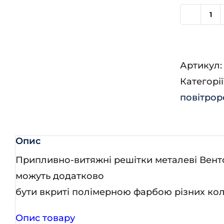
М
15
A
Артикул
кіл
Категорії
повітрор
Опис
Припливно-витяжні решітки металеві Вентс 
можуть додатково
бути вкриті полімерною фарбою різних кол
Опис товару