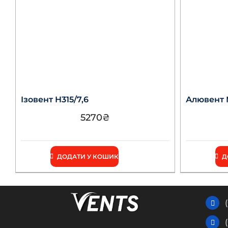
Ізовент Н315/7,6
Алювент М
5270
₴
ДОДАТИ У КОШИК
Д