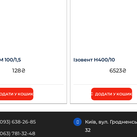
 100/1,5
Ізовент Н400/10
128
₴
6523
₴
ОДАТИ У КОШИК
ДОДАТИ У КОШИК
(093) 638-26-85
Київ, вул. Гродненсь
32
(063) 781-32-48