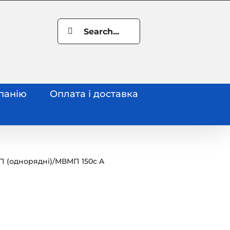
Search
for:
панію
Оплата і доставка
 (однорядні)
/
МВМП 150с A