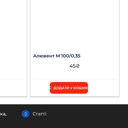
Алювент М 100/0,35
45
₴
ДОДАТИ У КОШИК
ка,
Статті