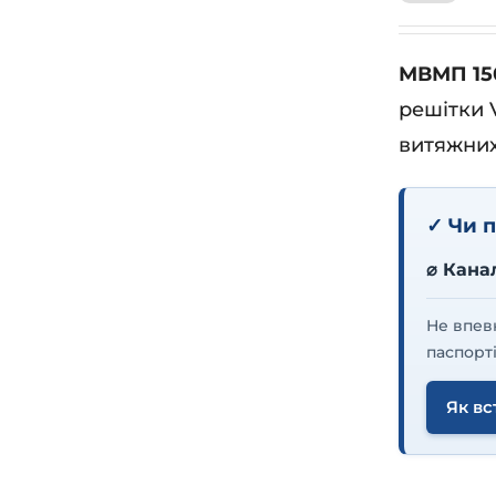
МВМП 15
решітки 
витяжних
✓ Чи п
⌀ Кана
Не впев
паспорті
Як вс