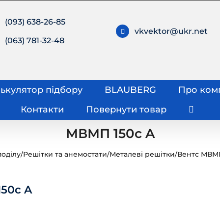
(093) 638-26-85
vkvektor@ukr.net
(063) 781-32-48
ькулятор підбору
BLAUBERG
Про ком
Контакти
Повернути товар
МВМП 150с A
поділу
/
Решітки та анемостати
/
Металеві решітки
/
Вентс МВМП
50с A