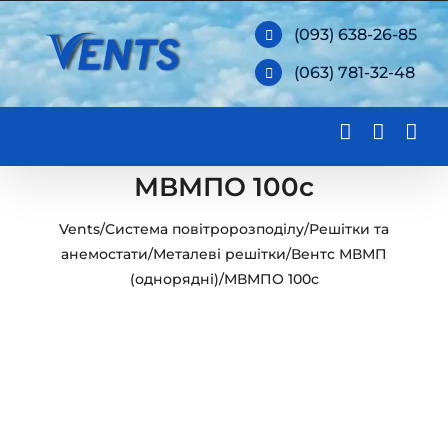
Skip
(093) 638-26-85
to
(063) 781-32-48
content
МВМПО 100с
Vents
/
Система повітророзподілу
/
Решітки та
анемостати
/
Металеві решітки
/
Вентс МВМП
(однорядні)
/
МВМПО 100с