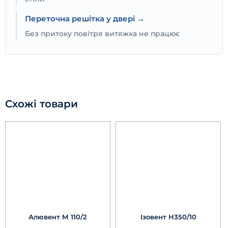
Переточна решітка у двері →
Без притоку повітря витяжка не працює
Схожі товари
Алювент М 110/2
Ізовент Н350/10