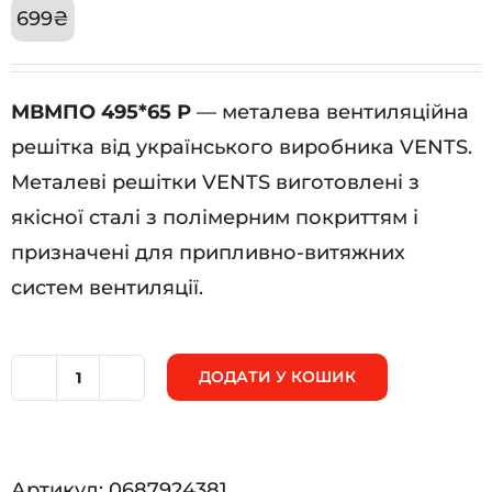
699
₴
МВМПО 495*65 Р
— металева вентиляційна
решітка від українського виробника VENTS.
Металеві решітки VENTS виготовлені з
якісної сталі з полімерним покриттям і
призначені для припливно-витяжних
систем вентиляції.
ДОДАТИ У КОШИК
МВМПО
495*65
Р
Артикул:
0687924381