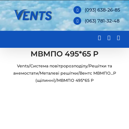
Skip
(093) 638-26-85
to
(063) 781-32-48
content
МВМПО 495*65 Р
Vents
/
Система повітророзподілу
/
Решітки та
анемостати
/
Металеві решітки
/
Вентс МВМПО...Р
(щілинні)
/
МВМПО 495*65 Р