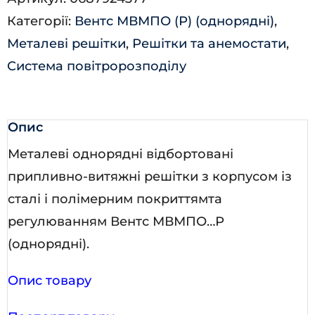
кількість
Категорії:
Вентс МВМПО (Р) (однорядні)
,
Металеві решітки
,
Решітки та анемостати
,
Система повітророзподілу
Опис
Металеві однорядні відбортовані
припливно-витяжні решітки з корпусом із
сталі і полімерним покриттямта
регулюванням Вентс МВМПО…Р
(однорядні).
Опис товару