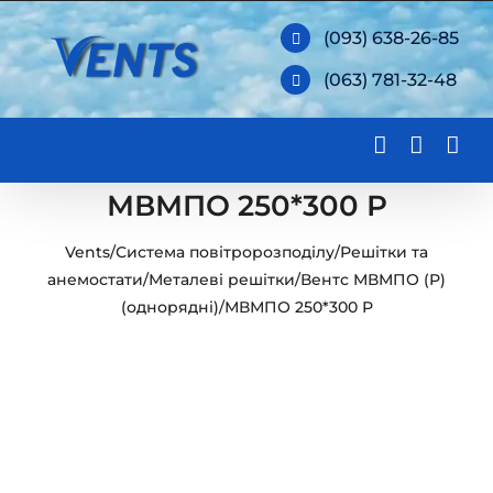
Skip
(093) 638-26-85
to
(063) 781-32-48
content
МВМПО 250*300 Р
Vents
/
Система повітророзподілу
/
Решітки та
анемостати
/
Металеві решітки
/
Вентс МВМПО (Р)
(однорядні)
/
МВМПО 250*300 Р