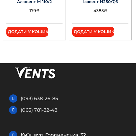
Алювент М 110/2
Ізовент Н250/7,6
179
₴
4385
₴
ДОДАТИ У КОШИК
ДОДАТИ У КОШИК
(093) 638-26-85
(063) 781-32-48
Київ, вул. Гродненська, 32