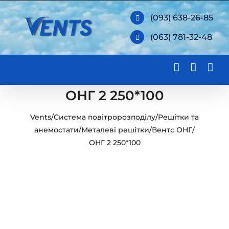
Skip
(093) 638-26-85
to
(063) 781-32-48
content
ОНГ 2 250*100
Vents
/
Система повітророзподілу
/
Решітки та
анемостати
/
Металеві решітки
/
Вентс ОНГ
/
ОНГ 2 250*100