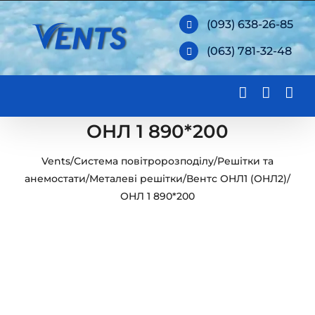
Skip
(093) 638-26-85
to
(063) 781-32-48
content
ОНЛ 1 890*200
Vents
/
Система повітророзподілу
/
Решітки та
анемостати
/
Металеві решітки
/
Вентс ОНЛ1 (ОНЛ2)
/
ОНЛ 1 890*200