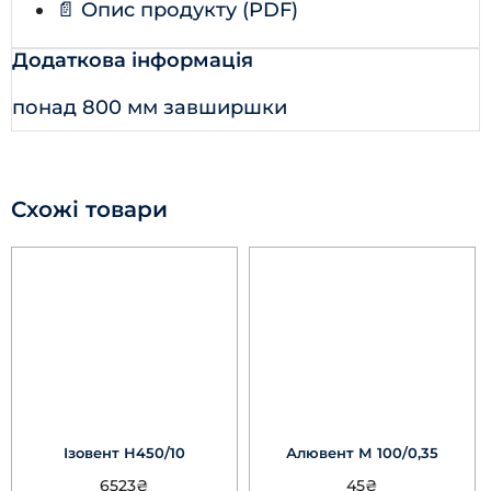
📄 Опис продукту (PDF)
Додаткова інформація
понад 800 мм завширшки
Схожі товари
Ізовент Н450/10
Алювент М 100/0,35
6523
₴
45
₴