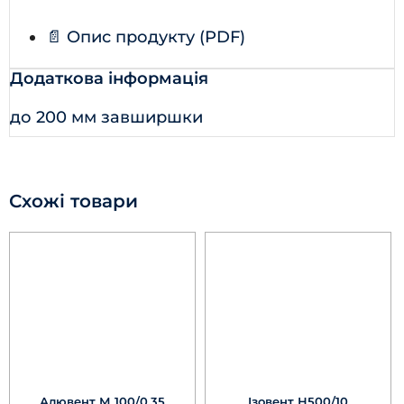
📄 Опис продукту (PDF)
Додаткова інформація
до 200 мм завширшки
Схожі товари
Алювент М 100/0,35
Ізовент Н500/10