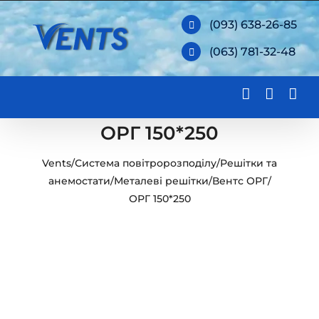
Skip
(093) 638-26-85
to
(063) 781-32-48
content
ОРГ 150*250
Vents
/
Система повітророзподілу
/
Решітки та
анемостати
/
Металеві решітки
/
Вентс ОРГ
/
ОРГ 150*250