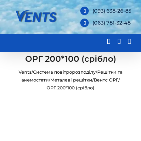
Skip
(093) 638-26-85
to
(063) 781-32-48
content
ОРГ 200*100 (срібло)
Vents
/
Система повітророзподілу
/
Решітки та
анемостати
/
Металеві решітки
/
Вентс ОРГ
/
ОРГ 200*100 (срібло)