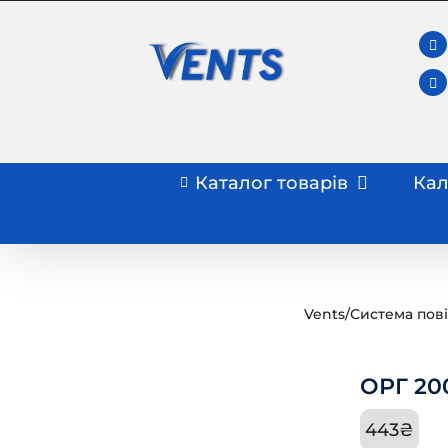
Skip
to
content
Каталог товарів
Кал
Vents
/
Система пов
ОРГ 20
443
₴