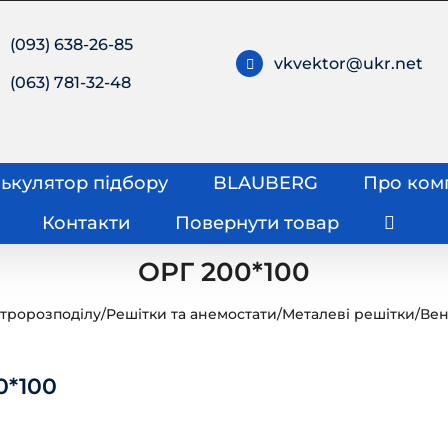
(093) 638-26-85
vkvektor@ukr.net
(063) 781-32-48
ькулятор підбору
BLAUBERG
Про ком
Контакти
Повернути товар
ОРГ 200*100
ітророзподілу
/
Решітки та анемостати
/
Металеві решітки
/
Вен
0*100