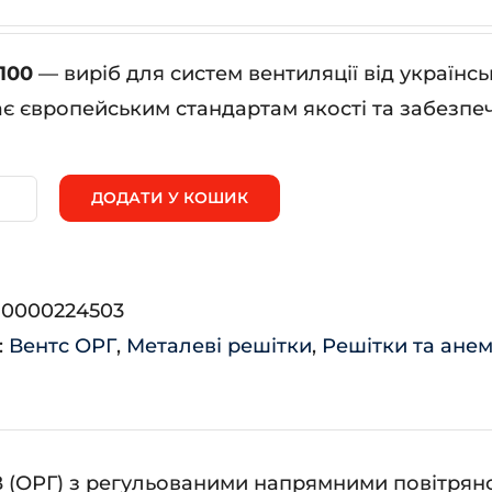
100
— виріб для систем вентиляції від україн
ає європейським стандартам якості та забезпеч
ДОДАТИ У КОШИК
Г
0*100
ькість
:
0000224503
:
Вентс ОРГ
,
Металеві решітки
,
Решітки та ане
 (ОРГ) з регульованими напрямними повітряног