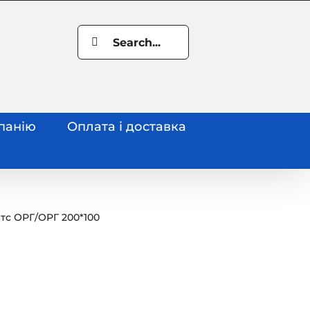
Search
for:
панію
Оплата і доставка
тс ОРГ
/
ОРГ 200*100