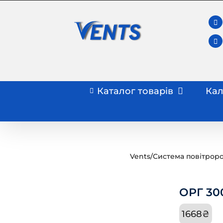
Skip
to
content
Каталог товарів
Кал
Vents
/
Система повітроро
ОРГ 300
1668
₴