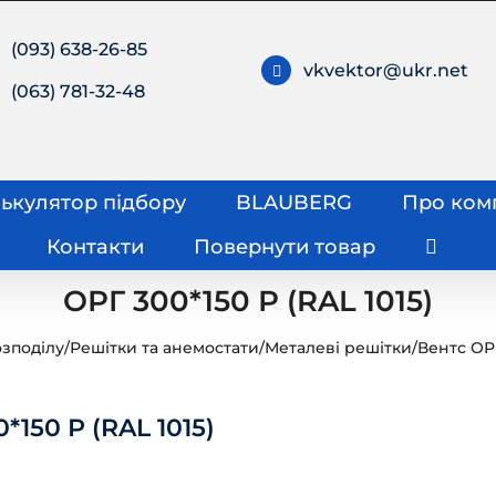
(093) 638-26-85
vkvektor@ukr.net
(063) 781-32-48
ькулятор підбору
BLAUBERG
Про ком
Контакти
Повернути товар
ОРГ 300*150 Р (RAL 1015)
зподілу
/
Решітки та анемостати
/
Металеві решітки
/
Вентс ОР
*150 Р (RAL 1015)