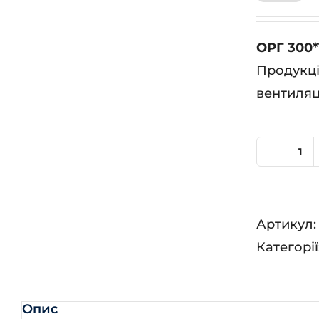
ОРГ 300*1
Продукці
вентиляц
ОР
30
Р
Артикул
(R
Категорії
101
кіл
Опис