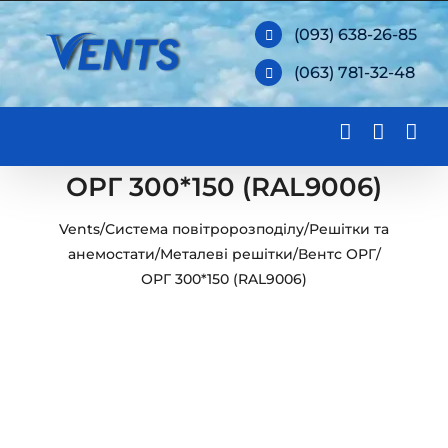
Skip
(093) 638-26-85
to
(063) 781-32-48
content
ОРГ 300*150 (RAL9006)
Vents
/
Система повітророзподілу
/
Решітки та
анемостати
/
Металеві решітки
/
Вентс ОРГ
/
ОРГ 300*150 (RAL9006)