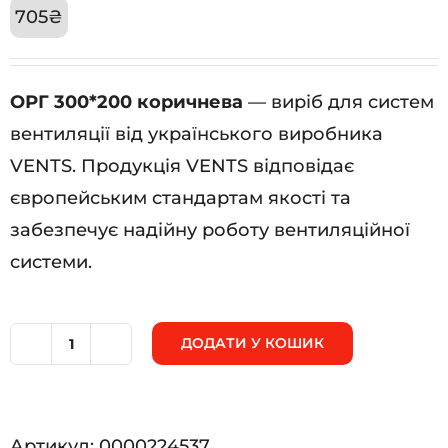
705
₴
ОРГ 300*200 коричнева
— виріб для систем
вентиляції від українського виробника
VENTS. Продукція VENTS відповідає
європейським стандартам якості та
забезпечує надійну роботу вентиляційної
системи.
ДОДАТИ У КОШИК
ОРГ
300*200
коричнева
Артикул:
0000224537