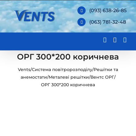
Skip
(093) 638-26-85
to
(063) 781-32-48
content
ОРГ 300*200 коричнева
Vents
/
Система повітророзподілу
/
Решітки та
анемостати
/
Металеві решітки
/
Вентс ОРГ
/
ОРГ 300*200 коричнева