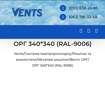
Skip
(093) 638-26-85
to
(063) 781-32-48
content
ОРГ 340*340 (RAL-9006)
Vents
/
Система повітророзподілу
/
Решітки та
анемостати
/
Металеві решітки
/
Вентс ОРГ
/
ОРГ 340*340 (RAL-9006)