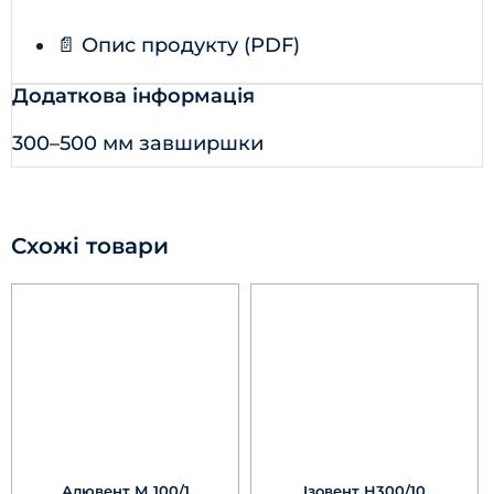
📄 Опис продукту (PDF)
Додаткова інформація
300–500 мм завширшки
Схожі товари
Алювент М 100/1
Ізовент Н300/10