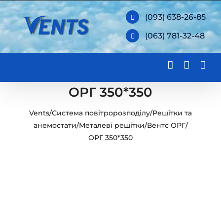
Skip
(093) 638-26-85
to
(063) 781-32-48
content
ОРГ 350*350
Vents
/
Система повітророзподілу
/
Решітки та
анемостати
/
Металеві решітки
/
Вентс ОРГ
/
ОРГ 350*350