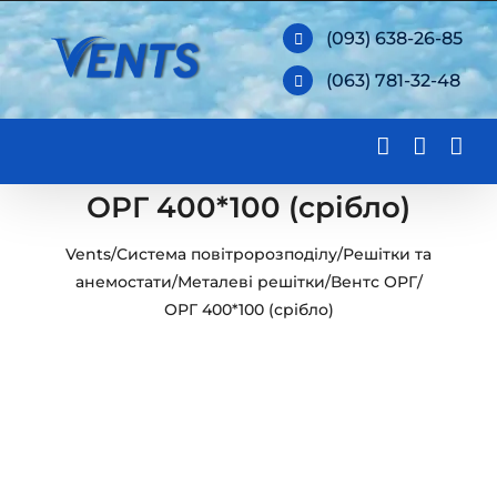
Skip
(093) 638-26-85
to
(063) 781-32-48
content
ОРГ 400*100 (срібло)
Vents
/
Система повітророзподілу
/
Решітки та
анемостати
/
Металеві решітки
/
Вентс ОРГ
/
ОРГ 400*100 (срібло)