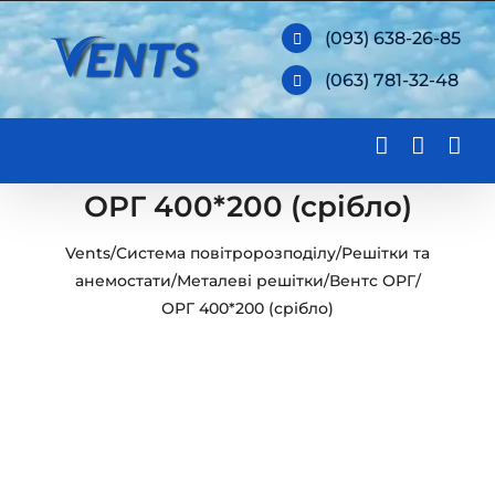
Skip
(093) 638-26-85
to
(063) 781-32-48
content
ОРГ 400*200 (срібло)
Vents
/
Система повітророзподілу
/
Решітки та
анемостати
/
Металеві решітки
/
Вентс ОРГ
/
ОРГ 400*200 (срібло)