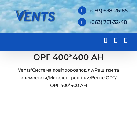
Skip
(093) 638-26-85
to
(063) 781-32-48
content
ОРГ 400*400 АН
Vents
/
Система повітророзподілу
/
Решітки та
анемостати
/
Металеві решітки
/
Вентс ОРГ
/
ОРГ 400*400 АН